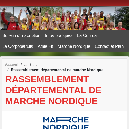
Panneau de gestion des cookies
Bulletin d' inscription
Infos pratiques
La Corrida
Le Corpopétrulis
Athlé Fit
Marche Nordique
Contact et Plan
Accueil
Rassemblement départemental de marche Nordique
RASSEMBLEMENT
DÉPARTEMENTAL DE
MARCHE NORDIQUE