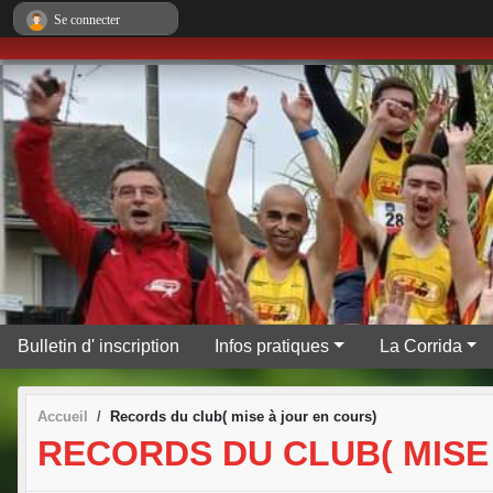
Panneau de gestion des cookies
Se connecter
Bulletin d' inscription
Infos pratiques
La Corrida
Accueil
Records du club( mise à jour en cours)
RECORDS DU CLUB( MISE