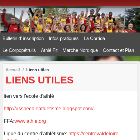
Panneau de gestion des cookies
Bulletin d' inscription
Infos pratiques
La Corrida
Le Corpopétrulis
Athlé Fit
Marche Nordique
Contact et Plan
Accueil
Liens utiles
LIENS UTILES
lien vers l'ecole d'athlé
http://usspecoleathletisme.blogspot.com/
FFA:
www.athle.org
Ligue du centre d'athlétisme:
https://centrevaldeloire-