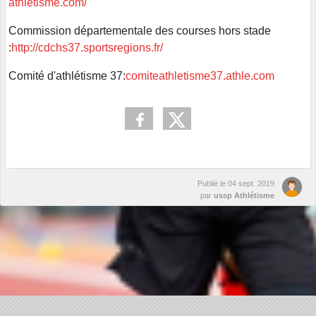
athletisme.com/
Commission départementale des courses hors stade
:
http://cdchs37.sportsregions.fr/
Comité d'athlétisme 37:
comiteathletisme37.athle.com
Publié le
04 sept. 2019
par
ussp Athlétisme