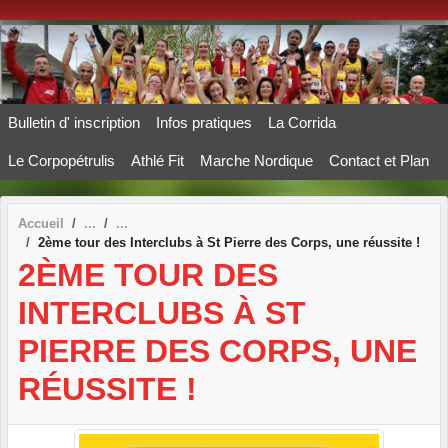
Panneau de gestion des cookies
Bulletin d' inscription
Infos pratiques
La Corrida
Le Corpopétrulis
Athlé Fit
Marche Nordique
Contact et Plan
Accueil
2ème tour des Interclubs à St Pierre des Corps, une réussite !
2ÈME TOUR DES
INTERCLUBS À ST
PIERRE DES CORPS, UNE
RÉUSSITE !