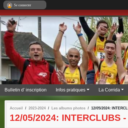
Panneau de gestion des cookies
Se connecter
Bulletin d' inscription
Infos pratiques
La Corrida
Accueil
2023-2024
Les albums photos
12/05/2024: INTERC
12/05/2024: INTERCLUBS