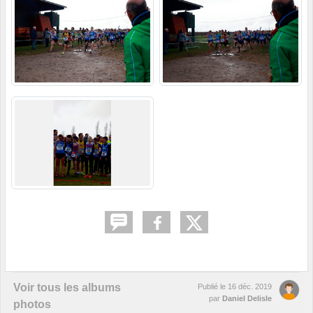
Voir tous les albums
Publié le
16 déc. 2019
par
Daniel Delisle
photos