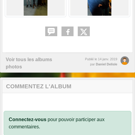
Voir tous les albums
Publié le
14 janv. 2019
par
Daniel Delisle
photos
COMMENTEZ L'ALBUM
Connectez-vous
pour pouvoir participer aux
commentaires.