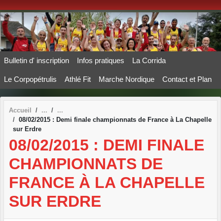
Panneau de gestion des cookies
Bulletin d' inscription
Infos pratiques
La Corrida
Le Corpopétrulis
Athlé Fit
Marche Nordique
Contact et Plan
Accueil
08/02/2015 : Demi finale championnats de France à La Chapelle
sur Erdre
08/02/2015 : DEMI FINALE
CHAMPIONNATS DE
FRANCE À LA CHAPELLE
SUR ERDRE