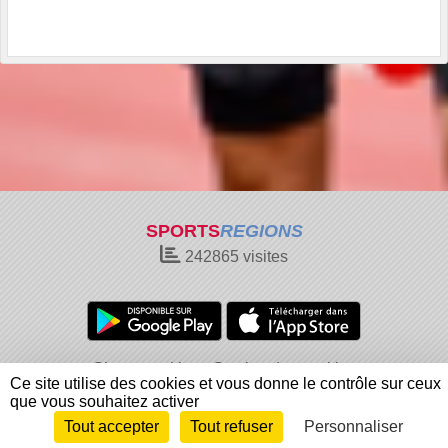
SPORTS
REGIONS
242865
visites
Charte cookies
Gestion des cookies
Ce site utilise des cookies et vous donne le contrôle sur ceux
Informations légales
Signaler un contenu inapproprié
que vous souhaitez activer
Tout accepter
Tout refuser
Personnaliser
Envie de participer ?
Connexion