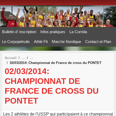
Panneau de gestion des cookies
Bulletin d' inscription
Infos pratiques
La Corrida
Le Corpopétrulis
Athlé Fit
Marche Nordique
Contact et Plan
Accueil
02/03/2014: Championnat de France de cross du PONTET
02/03/2014:
CHAMPIONNAT DE
FRANCE DE CROSS DU
PONTET
Les 2 athlètes de l'USSP qui participaient à ce championnat