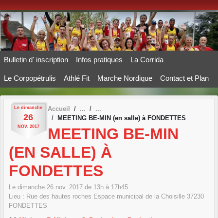
Panneau de gestion des cookies
Bulletin d' inscription
Infos pratiques
La Corrida
Le Corpopétrulis
Athlé Fit
Marche Nordique
Contact et Plan
Le
dimanche
Accueil
26
MEETING BE-MIN (en salle) à FONDETTES
NOV.
2017
MEETING BE-MIN
(EN SALLE) À
FONDETTES
Le
dimanche
26
nov.
2017
de 13h à 17h45
Lieu :
Rue des hautes roches Espace municipal de la Choisille
37230
FONDETTES