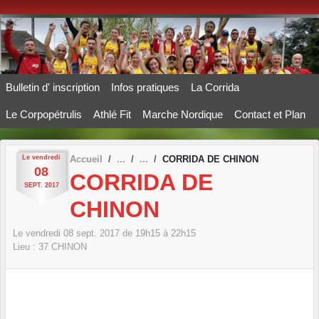
Panneau de gestion des cookies
Bulletin d' inscription
Infos pratiques
La Corrida
Le Corpopétrulis
Athlé Fit
Marche Nordique
Contact et Plan
Le
vendredi
Accueil
CORRIDA DE CHINON
08
CORRIDA DE
SEPT.
2017
CHINON
Le
vendredi
08
sept.
2017
de 19h15 à 22h15
Lieu :
37
CHINON