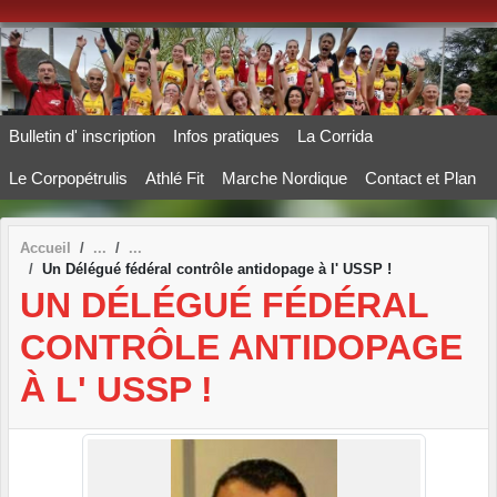
Panneau de gestion des cookies
Bulletin d' inscription
Infos pratiques
La Corrida
Le Corpopétrulis
Athlé Fit
Marche Nordique
Contact et Plan
Accueil
Un Délégué fédéral contrôle antidopage à l' USSP !
UN DÉLÉGUÉ FÉDÉRAL
CONTRÔLE ANTIDOPAGE
À L' USSP !