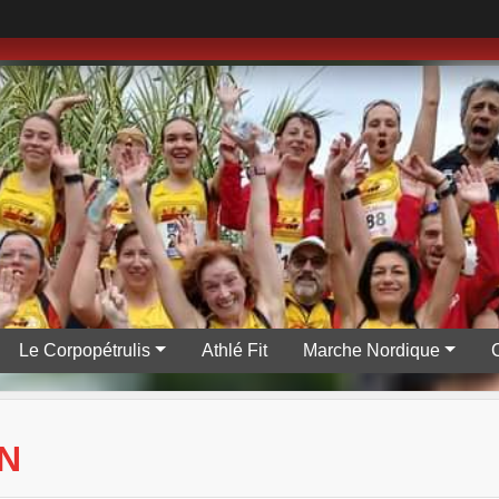
Le Corpopétrulis
Athlé Fit
Marche Nordique
N