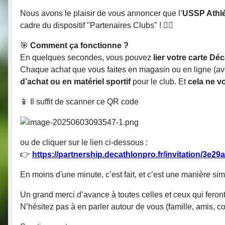
Nous avons le plaisir de vous annoncer que l’
USSP Athl
cadre du dispositif "Partenaires Clubs" !
🏃‍♂️
🎯
Comment ça fonctionne ?
En quelques secondes, vous pouvez
lier votre carte Dé
Chaque achat que vous faites en magasin ou en ligne (a
d’achat ou en matériel sportif
pour le club. Et
cela ne v
📱
Il suffit de scanner ce QR code
ou de cliquer sur le lien ci-dessous :
👉
https://partnership.decathlonpro.fr/invitation/3e
En moins d'une minute, c’est fait, et c’est une manière si
Un grand merci d’avance à toutes celles et ceux qui feront
N’hésitez pas à en parler autour de vous (famille, amis, c