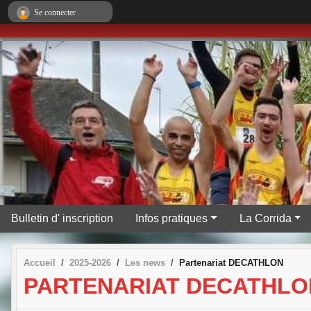
Panneau de gestion des cookies
Se connecter
Bulletin d' inscription
Infos pratiques
La Corrida
Accueil
2025-2026
Les news
Partenariat DECATHLON
PARTENARIAT DECATHLO