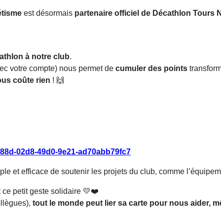
étisme
est désormais
partenaire officiel de Décathlon Tours 
cathlon à notre club
.
vec votre compte) nous permet de
cumuler des points
transfor
ous coûte rien
!
🙌
29a88d-02d8-49d0-9e21-ad70abb79fc7
mple et efficace de soutenir les projets du club, comme l’équip
 ce petit geste solidaire
💛❤️
ollègues),
tout le monde peut lier sa carte pour nous aider, 