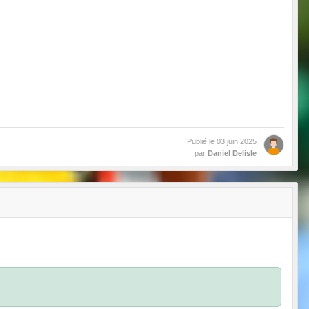
Publié le
03 juin 2025
par
Daniel Delisle