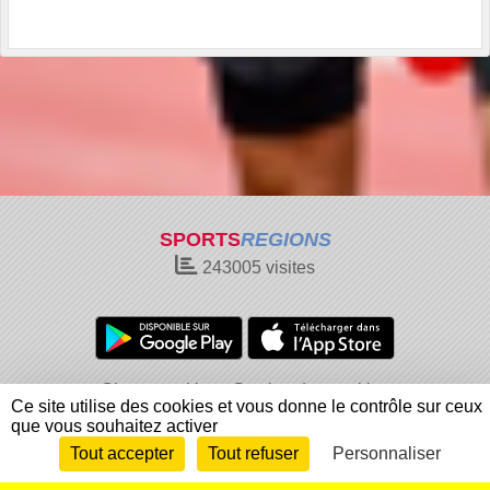
SPORTS
REGIONS
243005
visites
Charte cookies
Gestion des cookies
Ce site utilise des cookies et vous donne le contrôle sur ceux
Informations légales
Signaler un contenu inapproprié
que vous souhaitez activer
Tout accepter
Tout refuser
Personnaliser
Envie de participer ?
Connexion