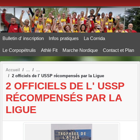
Panneau de gestion des cookies
Bulletin d' inscription
Infos pratiques
La Corrida
Le Corpopétrulis
Athlé Fit
Marche Nordique
Contact et Plan
Accueil
2 officiels de l' USSP récompensés par la Ligue
2 OFFICIELS DE L' USSP
RÉCOMPENSÉS PAR LA
LIGUE