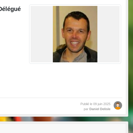
Délégué
Publié le
09 juin 2025
par
Daniel Delisle