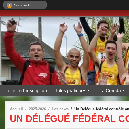
Panneau de gestion des cookies
Se connecter
Bulletin d' inscription
Infos pratiques
La Corrida
Accueil
2025-2026
Les news
Un Délégué fédéral contrôle an
UN DÉLÉGUÉ FÉDÉRAL CO