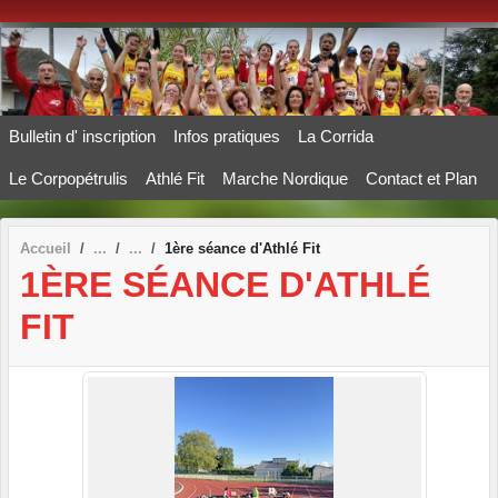
Panneau de gestion des cookies
Bulletin d' inscription
Infos pratiques
La Corrida
Le Corpopétrulis
Athlé Fit
Marche Nordique
Contact et Plan
Accueil
1ère séance d'Athlé Fit
1ÈRE SÉANCE D'ATHLÉ
FIT