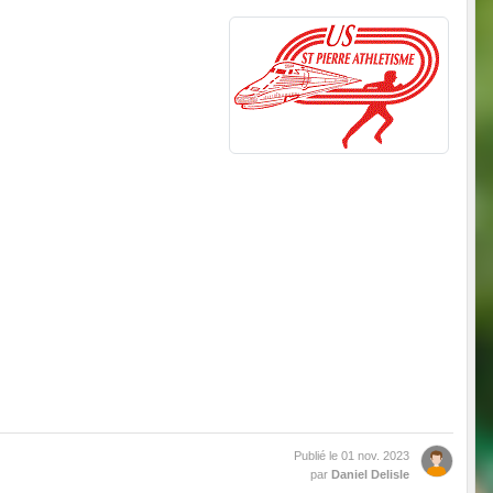
Publié le
01 nov. 2023
par
Daniel Delisle