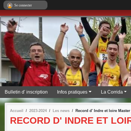
Panneau de gestion des cookies
Se connecter
Bulletin d' inscription
Infos pratiques
La Corrida
Accueil
2023-2024
Les news
Record d' Indre et loire Master
RECORD D' INDRE ET LOI