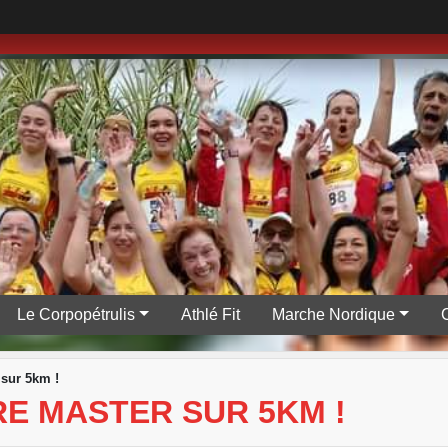
Le Corpopétrulis
Athlé Fit
Marche Nordique
 sur 5km !
RE MASTER SUR 5KM !