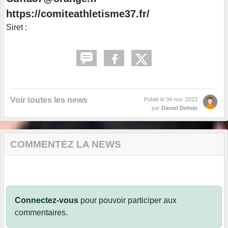
https://comiteathletisme37.fr/
Siret :
Voir toutes les news
Publié le
04 nov. 2023
par
Daniel Delisle
COMMENTEZ LA NEWS
Connectez-vous
pour pouvoir participer aux
commentaires.