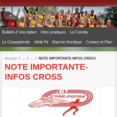
Panneau de gestion des cookies
Bulletin d' inscription
Infos pratiques
La Corrida
Le Corpopétrulis
Athlé Fit
Marche Nordique
Contact et Plan
Accueil
NOTE IMPORTANTE-INFOS CROSS
NOTE IMPORTANTE-
INFOS CROSS