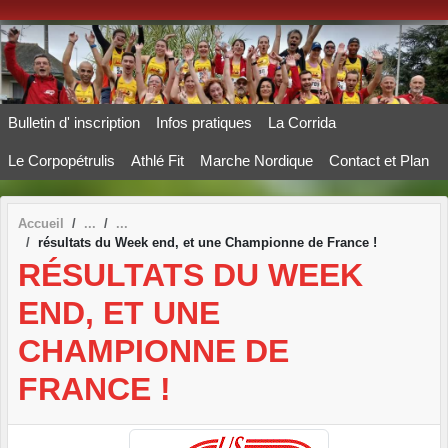
Panneau de gestion des cookies
Bulletin d' inscription
Infos pratiques
La Corrida
Le Corpopétrulis
Athlé Fit
Marche Nordique
Contact et Plan
Accueil
résultats du Week end, et une Championne de France !
RÉSULTATS DU WEEK
END, ET UNE
CHAMPIONNE DE
FRANCE !