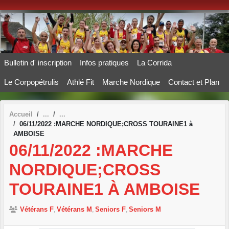
Panneau de gestion des cookies
Bulletin d' inscription
Infos pratiques
La Corrida
Le Corpopétrulis
Athlé Fit
Marche Nordique
Contact et Plan
Accueil
06/11/2022 :MARCHE NORDIQUE;CROSS TOURAINE1 à
AMBOISE
06/11/2022 :MARCHE
NORDIQUE;CROSS
TOURAINE1 À AMBOISE
Vétérans F
Vétérans M
Seniors F
Seniors M