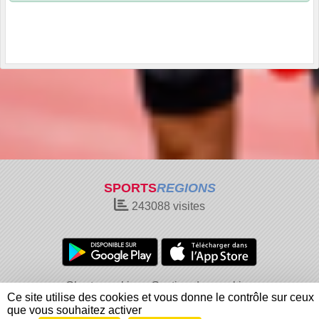
SPORTS
REGIONS
243088
visites
Charte cookies
Gestion des cookies
Ce site utilise des cookies et vous donne le contrôle sur ceux
Informations légales
Signaler un contenu inapproprié
que vous souhaitez activer