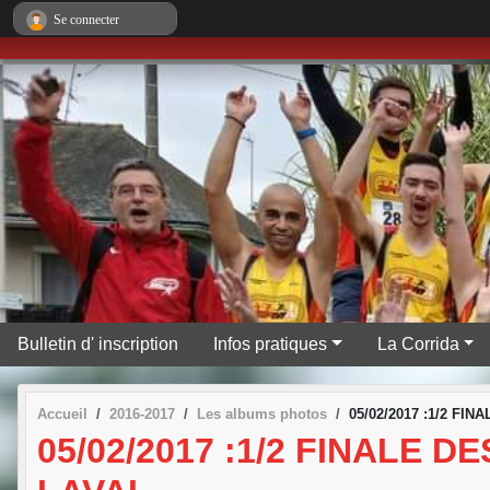
Panneau de gestion des cookies
Se connecter
Bulletin d' inscription
Infos pratiques
La Corrida
Accueil
2016-2017
Les albums photos
05/02/2017 :1/2 F
05/02/2017 :1/2 FINALE