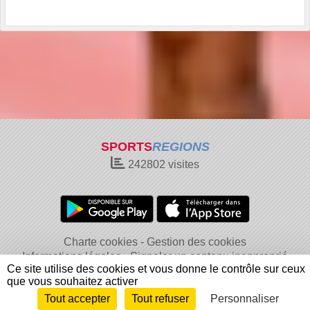
SPORTS
REGIONS
242802
visites
Charte cookies
Gestion des cookies
Informations légales
Signaler un contenu inapproprié
Ce site utilise des cookies et vous donne le contrôle sur ceux
que vous souhaitez activer
Tout accepter
Tout refuser
Personnaliser
Envie de participer ?
Connexion