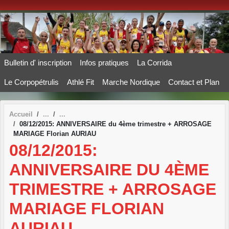
Panneau de gestion des cookies
Bulletin d' inscription
Infos pratiques
La Corrida
Le Corpopétrulis
Athlé Fit
Marche Nordique
Contact et Plan
Accueil
08/12/2015: ANNIVERSAIRE du 4ème trimestre + ARROSAGE
MARIAGE Florian AURIAU
08/12/2015:
ANNIVERSAIRE DU 4ÈME
TRIMESTRE + ARROSAGE
MARIAGE FLORIAN
AURIAU