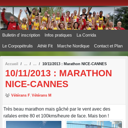
Panneau de gestion des cookies
Bulletin d' inscription
Infos pratiques
La Corrida
Le Corpopétrulis
Athlé Fit
Marche Nordique
Contact et Plan
Accueil
10/11/2013 : Marathon NICE-CANNES
10/11/2013 : MARATHON
NICE-CANNES
Vétérans F
Vétérans M
Très beau marathon mais gâché par le vent avec des
rafales entre 80 et 100kms/heure de face. Mais bon !