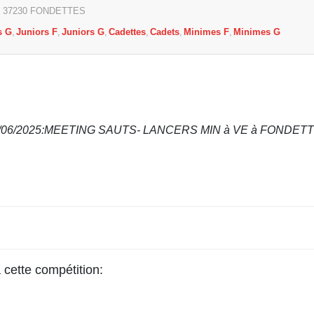
37230
FONDETTES
s G
Juniors F
Juniors G
Cadettes
Cadets
Minimes F
Minimes G
3/06/2025:MEETING SAUTS- LANCERS MIN à VE à FONDET
 cette compétition: