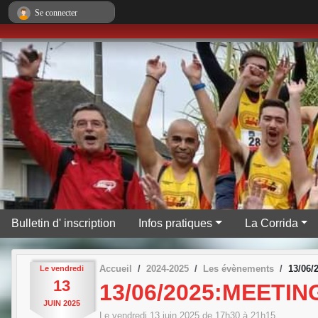
Panneau de gestion des cookies
Se connecter
Bulletin d' inscription
Infos pratiques
La Corrida
Accueil
2024-2025
Les évènements
13/06
Le
vendredi
13
13/06/2025:MEETI
JUIN
2025
Le
vendredi
13
juin
2025
de 17h30 à 21h15