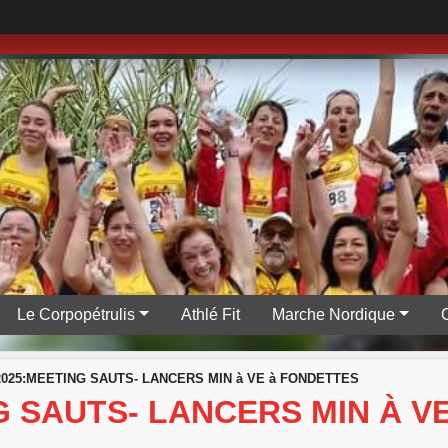
Le Corpopétrulis
Athlé Fit
Marche Nordique
/2025:MEETING SAUTS- LANCERS MIN à VE à FONDETTES
NG SAUTS- LANCERS MIN À 