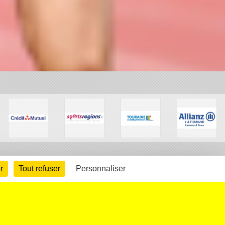
r
Tout refuser
Personnaliser
arte cookies
Gestion des cookies
s légales
Signaler un contenu inapproprié