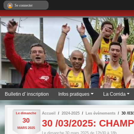
Panneau de gestion des cookies
Se connecter
Bulletin d' inscription
Infos pratiques
La Corrida
Accueil
2024-2025
Les évènements
30 /0
Le
dimanche
30
30 /03/2025: CHA
MARS
2025
Le
dimanche
30
mars
2025
de 12h30 à 18h