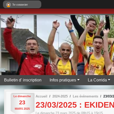
Panneau de gestion des cookies
Se connecter
Bulletin d' inscription
Infos pratiques
La Corrida
Accueil
2024-2025
Les évènements
23/03
Le
dimanche
23
23/03/2025 : EKID
MARS
2025
Le
dimanche
23
mars
2025
de 08h15 à 15h15