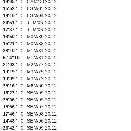
18'05''
0
CAM/08
20/12
15'52''
0
ESM/05
20/12
18'16''
0
ESM/04
20/12
24'51''
0
JUM/06
20/12
17'37''
0
JUM/06
20/12
18'50''
0
M0M/89
20/12
15'21''
0
M0M/88
20/12
28'10''
0
M1M/81
20/12
5'14''10
M1M/81
20/12
21'03''
0
M2M/77
20/12
19'19''
0
M3M/75
20/12
19'09''
0
M3M/73
20/12
25'16''
0
M6M/60
20/12
16'23''
0
SEM/99
20/12
7
)
25'06''
0
SEM/95
20/12
15'56''
0
SEM/97
20/12
17'46''
0
SEM/98
20/12
14'48''
0
SEM/96
20/12
2
)
23'42''
0
SEM/99
20/12