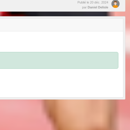
Publié le
20 déc. 2024
par
Daniel Delisle