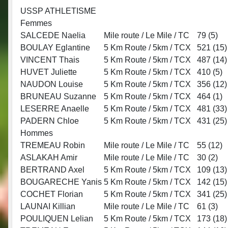
USSP ATHLETISME
Femmes
SALCEDE Naelia
Mile route / Le Mile / TC
79 (
5
)
BOULAY Eglantine
5 Km Route / 5km / TCX
521 (
15
)
VINCENT Thais
5 Km Route / 5km / TCX
487 (
14
)
HUVET Juliette
5 Km Route / 5km / TCX
410 (
5
)
NAUDON Louise
5 Km Route / 5km / TCX
356 (
12
)
BRUNEAU Suzanne
5 Km Route / 5km / TCX
464 (
1
)
LESERRE Anaelle
5 Km Route / 5km / TCX
481 (
33
)
PADERN Chloe
5 Km Route / 5km / TCX
431 (
25
)
Hommes
TREMEAU Robin
Mile route / Le Mile / TC
55 (
12
)
ASLAKAH Amir
Mile route / Le Mile / TC
30 (
2
)
BERTRAND Axel
5 Km Route / 5km / TCX
109 (
13
)
BOUGARECHE Yanis
5 Km Route / 5km / TCX
142 (
15
)
COCHET Florian
5 Km Route / 5km / TCX
341 (
25
)
LAUNAI Killian
Mile route / Le Mile / TC
61 (
3
)
POULIQUEN Lelian
5 Km Route / 5km / TCX
173 (
18
)