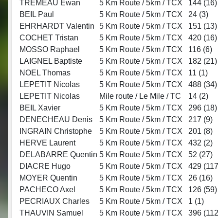
TREMEAU Ewan
5 Km Route / 5km / TCX
144 (
16
)
BEIL Paul
5 Km Route / 5km / TCX
24 (
3
)
EHRHARDT Valentin
5 Km Route / 5km / TCX
151 (
13
)
COCHET Tristan
5 Km Route / 5km / TCX
420 (
16
)
MOSSO Raphael
5 Km Route / 5km / TCX
116 (
6
)
LAIGNEL Baptiste
5 Km Route / 5km / TCX
182 (
21
)
NOEL Thomas
5 Km Route / 5km / TCX
11 (
1
)
LEPETIT Nicolas
5 Km Route / 5km / TCX
488 (
34
)
LEPETIT Nicolas
Mile route / Le Mile / TC
14 (
2
)
BEIL Xavier
5 Km Route / 5km / TCX
296 (
18
)
DENECHEAU Denis
5 Km Route / 5km / TCX
217 (
9
)
INGRAIN Christophe
5 Km Route / 5km / TCX
201 (
8
)
HERVE Laurent
5 Km Route / 5km / TCX
432 (
2
)
DELABARRE Quentin
5 Km Route / 5km / TCX
52 (
27
)
DIACRE Hugo
5 Km Route / 5km / TCX
429 (
11
MOYER Quentin
5 Km Route / 5km / TCX
26 (
16
)
PACHECO Axel
5 Km Route / 5km / TCX
126 (
59
)
PECRIAUX Charles
5 Km Route / 5km / TCX
1 (
1
)
THAUVIN Samuel
5 Km Route / 5km / TCX
396 (
11