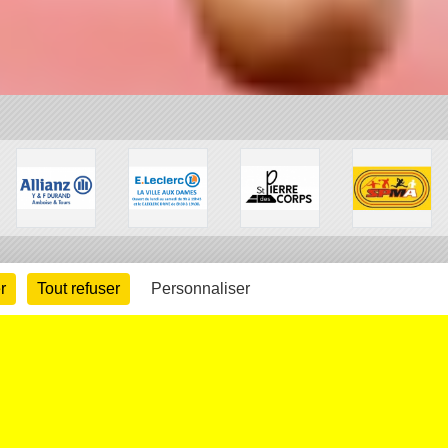
r
Tout refuser
Personnaliser
arte cookies
Gestion des cookies
s légales
Signaler un contenu inapproprié