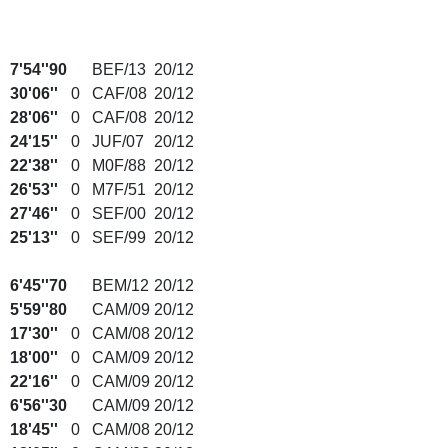
7'54''90
BEF/13
20/12
30'06''
0
CAF/08
20/12
28'06''
0
CAF/08
20/12
24'15''
0
JUF/07
20/12
22'38''
0
M0F/88
20/12
26'53''
0
M7F/51
20/12
27'46''
0
SEF/00
20/12
25'13''
0
SEF/99
20/12
6'45''70
BEM/12
20/12
5'59''80
CAM/09
20/12
17'30''
0
CAM/08
20/12
18'00''
0
CAM/09
20/12
22'16''
0
CAM/09
20/12
6'56''30
CAM/09
20/12
18'45''
0
CAM/08
20/12