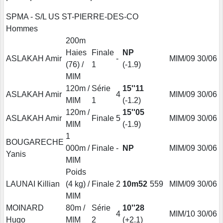
SPMA - S/L US ST-PIERRE-DES-CO
Hommes
200m
Haies
Finale
NP
ASLAKAH Amir
-
MIM/09
30/06
(76) /
1
(-1.9)
MIM
120m /
Série
15''11
ASLAKAH Amir
4
MIM/09
30/06
MIM
1
(-1.2)
120m /
15''05
ASLAKAH Amir
Finale
5
MIM/09
30/06
MIM
(-1.9)
1
BOUGARECHE
000m /
Finale
-
NP
MIM/09
30/06
Yanis
MIM
Poids
LAUNAI Killian
(4 kg) /
Finale
2
10m52
559
MIM/09
30/06
MIM
MOINARD
80m /
Série
10''28
4
MIM/10
30/06
Hugo
MIM
2
(+2.1)