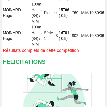
100m
MOINARD
Haies
15''06
Finale
4
769
MIM/10
30/06
Hugo
(84) /
(-0.5)
MIM
100m
MOINARD
Haies
Série
14''81
3
802
MIM/10
30/06
Hugo
(84) /
1
(-0.9)
MIM
Résultats complets de cette compétition
FELICITATIONS