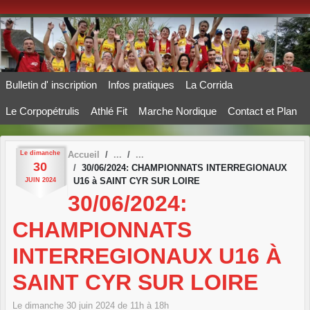
Panneau de gestion des cookies
Bulletin d' inscription
Infos pratiques
La Corrida
Le Corpopétrulis
Athlé Fit
Marche Nordique
Contact et Plan
Le
dimanche
Accueil
30
30/06/2024: CHAMPIONNATS INTERREGIONAUX
U16 à SAINT CYR SUR LOIRE
JUIN
2024
30/06/2024:
CHAMPIONNATS
INTERREGIONAUX U16 À
SAINT CYR SUR LOIRE
Le
dimanche
30
juin
2024
de 11h à 18h