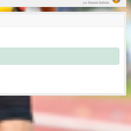
par
Daniel Delisle