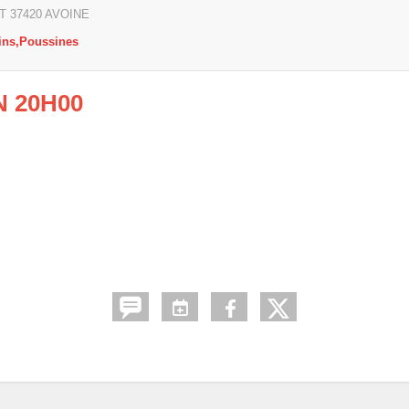
RT
37420
AVOINE
ins,Poussines
N 20H00