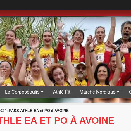
Le Corpopétrulis
Athlé Fit
Marche Nordique
2024: PASS-ATHLE EA et PO à AVOINE
ATHLE EA ET PO À AVOINE