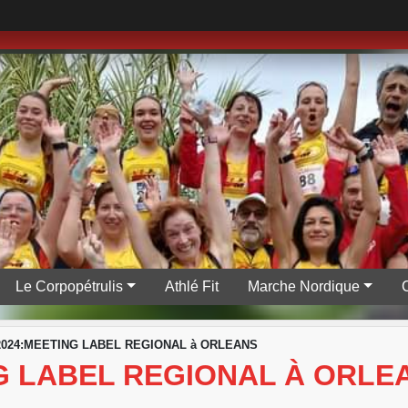
Le Corpopétrulis
Athlé Fit
Marche Nordique
/2024:MEETING LABEL REGIONAL à ORLEANS
NG LABEL REGIONAL À ORLE