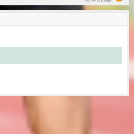
par
Daniel Delisle