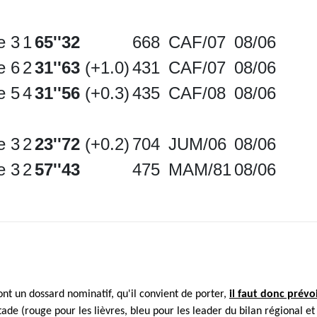
e 3
1
65''32
668
CAF/07
08/06
e 6
2
31''63
(+1.0)
431
CAF/07
08/06
e 5
4
31''56
(+0.3)
435
CAF/08
08/06
e 3
2
23''72
(+0.2)
704
JUM/06
08/06
e 3
2
57''43
475
MAM/81
08/06
ont un dossard nominatif, qu'il convient de porter,
il faut donc prévo
 stade (rouge pour les lièvres, bleu pour les leader du bilan régional e