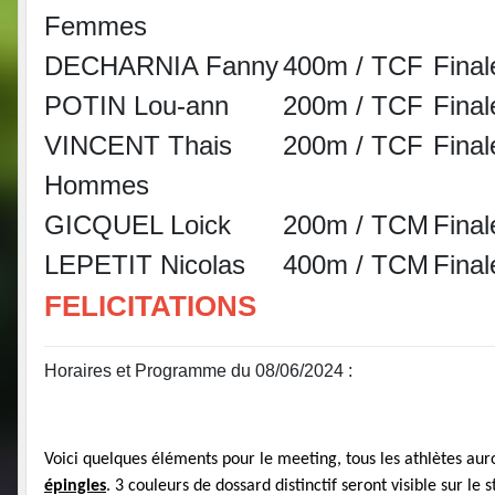
Femmes
DECHARNIA Fanny
400m / TCF
Final
POTIN Lou-ann
200m / TCF
Final
VINCENT Thais
200m / TCF
Final
Hommes
GICQUEL Loick
200m / TCM
Final
LEPETIT Nicolas
400m / TCM
Final
FELICITATIONS
Horaires et Programme du 08/06/2024 :
Voici quelques éléments pour le meeting, tous les athlètes aur
épingles
. 3 couleurs de dossard distinctif seront visible sur le