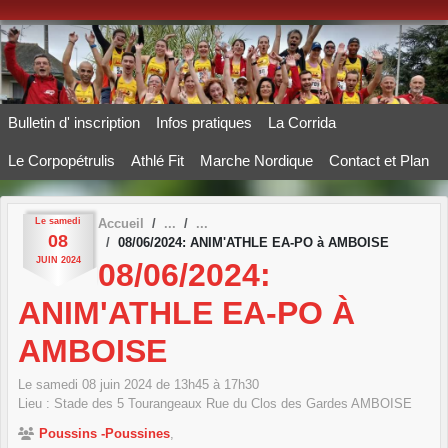
Panneau de gestion des cookies
Bulletin d' inscription
Infos pratiques
La Corrida
Le Corpopétrulis
Athlé Fit
Marche Nordique
Contact et Plan
Le
samedi
Accueil
08
08/06/2024: ANIM'ATHLE EA-PO à AMBOISE
JUIN
2024
08/06/2024:
ANIM'ATHLE EA-PO À
AMBOISE
Le
samedi
08
juin
2024
de 13h45 à 17h30
Lieu :
Stade des 5 Tourangeaux Rue du Clos des Gardes
AMBOISE
Poussins -Poussines