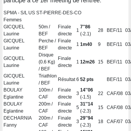
participé à ce 1er meeting de rentrée:
SPMA - S/L US ST-PIERRE-DES-CO
Femmes
GICQUEL
50m /
Finale
7''86
1
28
BEF/11
03
Laurine
BEF
directe
(-2.1)
GICQUEL
Perche /
Finale
1
1m40
9
BEF/11
03
Laurine
BEF
directe
Disque
GICQUEL
Finale
(0.6 Kg)
1
12m26
15
BEF/11
03
Laurine
directe
/ BEF
GICQUEL
Triathlon
Résultat
6
52 pts
BEF/11
03
Laurine
/ BEF
BOULAY
100m /
Finale
14''06
3
22
CAF/08
03
Eglantine
CAF
directe
(-1.5)
BOULAY
200m /
Finale
31''14
5
15
CAF/08
03
Eglantine
CAF
directe
(-2.3)
DECHARNIA
200m /
Finale
29''94
3
18
CAF/07
03
Fanny
CAF
directe
(-2.3)