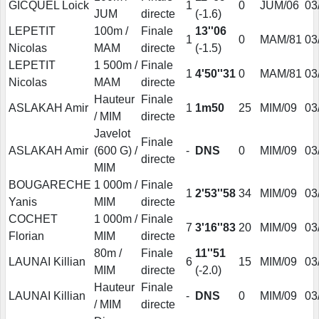
GICQUEL Loick
1
0
JUM/06
03
JUM
directe
(-1.6)
LEPETIT
100m /
Finale
13''06
1
0
MAM/81
03
Nicolas
MAM
directe
(-1.5)
LEPETIT
1 500m /
Finale
1
4'50''31
0
MAM/81
03
Nicolas
MAM
directe
Hauteur
Finale
ASLAKAH Amir
1
1m50
25
MIM/09
03
/ MIM
directe
Javelot
Finale
ASLAKAH Amir
(600 G) /
-
DNS
0
MIM/09
03
directe
MIM
BOUGARECHE
1 000m /
Finale
1
2'53''58
34
MIM/09
03
Yanis
MIM
directe
COCHET
1 000m /
Finale
7
3'16''83
20
MIM/09
03
Florian
MIM
directe
80m /
Finale
11''51
LAUNAI Killian
6
15
MIM/09
03
MIM
directe
(-2.0)
Hauteur
Finale
LAUNAI Killian
-
DNS
0
MIM/09
03
/ MIM
directe