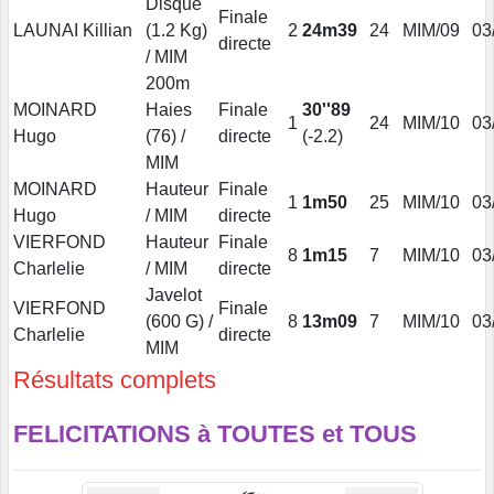
Disque
Finale
LAUNAI Killian
(1.2 Kg)
2
24m39
24
MIM/09
03
directe
/ MIM
200m
MOINARD
Haies
Finale
30''89
1
24
MIM/10
03
Hugo
(76) /
directe
(-2.2)
MIM
MOINARD
Hauteur
Finale
1
1m50
25
MIM/10
03
Hugo
/ MIM
directe
VIERFOND
Hauteur
Finale
8
1m15
7
MIM/10
03
Charlelie
/ MIM
directe
Javelot
VIERFOND
Finale
(600 G) /
8
13m09
7
MIM/10
03
Charlelie
directe
MIM
Résultats complets
FELICITATIONS à TOUTES et TOUS