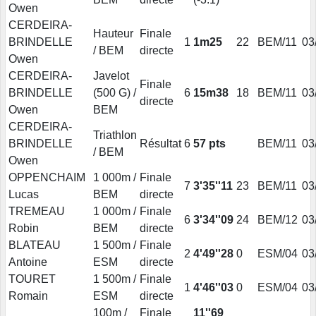
Owen
CERDEIRA-
Hauteur
Finale
BRINDELLE
1
1m25
22
BEM/11
03
/ BEM
directe
Owen
CERDEIRA-
Javelot
Finale
BRINDELLE
(500 G) /
6
15m38
18
BEM/11
03
directe
Owen
BEM
CERDEIRA-
Triathlon
BRINDELLE
Résultat
6
57 pts
BEM/11
03
/ BEM
Owen
OPPENCHAIM
1 000m /
Finale
7
3'35''11
23
BEM/11
03
Lucas
BEM
directe
TREMEAU
1 000m /
Finale
6
3'34''09
24
BEM/12
03
Robin
BEM
directe
BLATEAU
1 500m /
Finale
2
4'49''28
0
ESM/04
03
Antoine
ESM
directe
TOURET
1 500m /
Finale
1
4'46''03
0
ESM/04
03
Romain
ESM
directe
100m /
Finale
11''69