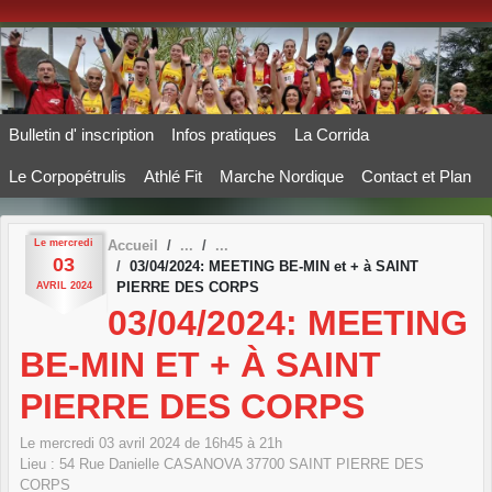
Panneau de gestion des cookies
Bulletin d' inscription
Infos pratiques
La Corrida
Le Corpopétrulis
Athlé Fit
Marche Nordique
Contact et Plan
Le
mercredi
Accueil
03
03/04/2024: MEETING BE-MIN et + à SAINT
PIERRE DES CORPS
AVRIL
2024
03/04/2024: MEETING
BE-MIN ET + À SAINT
PIERRE DES CORPS
Le
mercredi
03
avril
2024
de 16h45 à 21h
Lieu :
54 Rue Danielle CASANOVA
37700
SAINT PIERRE DES
CORPS