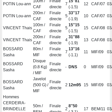
100m /
Finale
15''81
POTIN Lou-ann
7
12
CAF/07
03
CAF
directe
(-1.5)
200m /
Finale
33''17
POTIN Lou-ann
5
10
CAF/07
03
CAF
directe
(-1.9)
100m /
Finale
15''15
VINCENT Thais
5
15
CAF/08
03
CAF
directe
(-1.5)
200m /
Finale
31''88
VINCENT Thais
4
13
CAF/08
03
CAF
directe
(-1.9)
BOSSARD
80m /
Finale
13''16
7
11
MIF/09
03
Sasha
MIF
directe
(-1.1)
Disque
BOSSARD
Finale
(0.8 Kg)
-
DNS
0
MIF/09
03
Sasha
directe
/ MIF
Javelot
BOSSARD
Finale
(500 G) /
2
12m95
15
MIF/09
03
Sasha
directe
MIF
Hommes
CERDEIRA-
50m /
Finale
8''50
BRINDELLE
2
17
BEM/11
03
BEM
directe
(-3.1)