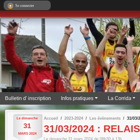
Panneau de gestion des cookies
Se connecter
Bulletin d' inscription
Infos pratiques
La Corrida
Accueil
2023-2024
Les évènements
31/03
Le
dimanche
31
31/03/2024 : RELA
MARS
2024
Le
dimanche
31
mars
2024
de 08h30 à 13h