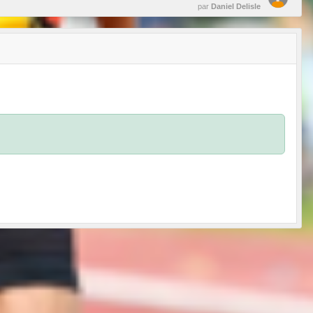
par
Daniel Delisle