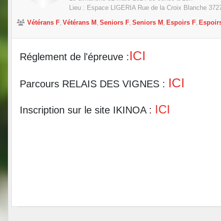
Lieu :
Espace LIGERIA Rue de la Croix Blanche
372
Vétérans F
Vétérans M
Seniors F
Seniors M
Espoirs F
Espoir
ICI
Réglement de l'épreuve :
ICI
Parcours RELAIS DES VIGNES :
ICI
Inscription sur le site IKINOA :