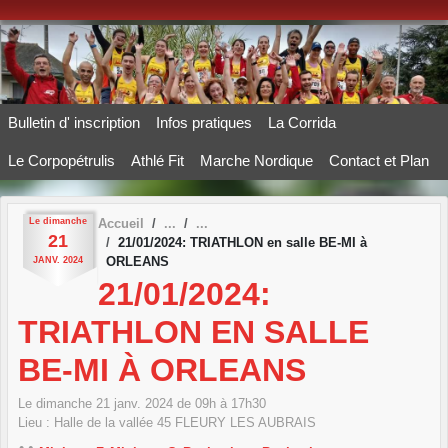
Panneau de gestion des cookies
Bulletin d' inscription
Infos pratiques
La Corrida
Le Corpopétrulis
Athlé Fit
Marche Nordique
Contact et Plan
Le
dimanche
Accueil
21
21/01/2024: TRIATHLON en salle BE-MI à
ORLEANS
JANV.
2024
21/01/2024:
TRIATHLON EN SALLE
BE-MI À ORLEANS
Le
dimanche
21
janv.
2024
de 09h à 17h30
Lieu :
Halle de la vallée
45
FLEURY LES AUBRAIS