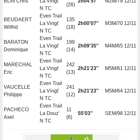
BLIN Chris
La Vingt'
2h04'57''
M2M/79
12/11
(
26
)
N TC
Even Trail
BEUDAERT
135
La Vingt'
2h00'07''
M3M/70
12/11
Wilfrid
(
18
)
N TC
Even Trail
BARATON
199
La Vingt'
2h09'35''
M4M/65
12/11
Dominique
(
14
)
N TC
Even Trail
MARECHAL
242
La Vingt'
2h21'23''
M5M/61
12/11
Eric
(
13
)
N TC
Even Trail
VAUCELLE
241
La Vingt'
2h21'23''
M5M/64
12/11
Philippe
(
12
)
N TC
Even Trail
PACHECO
11
La Douz'
55'03''
SEM/98
12/11
Axel
(
6
)
N TC