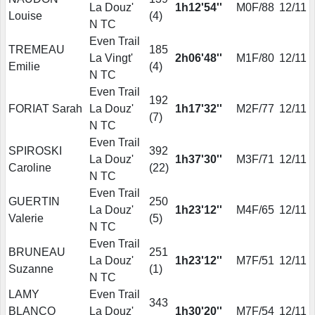
La Douz'
1h12'54''
M0F/88
12/11
Louise
(
4
)
N TC
Even Trail
TREMEAU
185
La Vingt'
2h06'48''
M1F/80
12/11
Emilie
(
4
)
N TC
Even Trail
192
FORIAT Sarah
La Douz'
1h17'32''
M2F/77
12/11
(
7
)
N TC
Even Trail
SPIROSKI
392
La Douz'
1h37'30''
M3F/71
12/11
Caroline
(
22
)
N TC
Even Trail
GUERTIN
250
La Douz'
1h23'12''
M4F/65
12/11
Valerie
(
5
)
N TC
Even Trail
BRUNEAU
251
La Douz'
1h23'12''
M7F/51
12/11
Suzanne
(
1
)
N TC
LAMY
Even Trail
343
BLANCO
La Douz'
1h30'20''
M7F/54
12/11