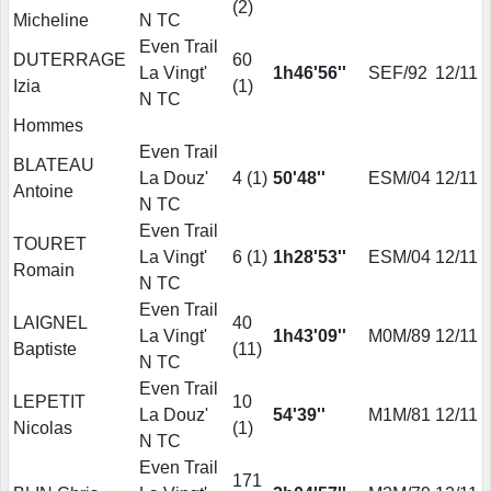
(
2
)
Micheline
N TC
Even Trail
DUTERRAGE
60
La Vingt'
1h46'56''
SEF/92
12/11
Izia
(
1
)
N TC
Hommes
Even Trail
BLATEAU
La Douz'
4 (
1
)
50'48''
ESM/04
12/11
Antoine
N TC
Even Trail
TOURET
La Vingt'
6 (
1
)
1h28'53''
ESM/04
12/11
Romain
N TC
Even Trail
LAIGNEL
40
La Vingt'
1h43'09''
M0M/89
12/11
Baptiste
(
11
)
N TC
Even Trail
LEPETIT
10
La Douz'
54'39''
M1M/81
12/11
Nicolas
(
1
)
N TC
Even Trail
171