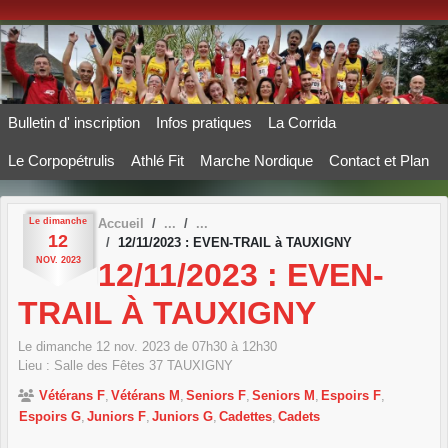
Panneau de gestion des cookies
Bulletin d' inscription
Infos pratiques
La Corrida
Le Corpopétrulis
Athlé Fit
Marche Nordique
Contact et Plan
Le
dimanche
Accueil
12
12/11/2023 : EVEN-TRAIL à TAUXIGNY
NOV.
2023
12/11/2023 : EVEN-
TRAIL À TAUXIGNY
Le
dimanche
12
nov.
2023
de 07h30 à 12h30
Lieu :
Salle des Fêtes
37
TAUXIGNY
Vétérans F
Vétérans M
Seniors F
Seniors M
Espoirs F
Espoirs G
Juniors F
Juniors G
Cadettes
Cadets