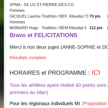
SPMA - S/L US ST-PIERRE-DES-CO
Femmes
GICQUEL Laurine
Triathlon / BEF
Résultat
73
70 pts
Hommes
MOINARD Hugo
Triathlon / BEM
Résultat
3
112 pts
Bravo et FELICITATIONS
Merci à nos deux juges (ANNE-SOPHIE et
Résultats complets
ICI
HORAIRES et PROGRAMME :
Tous les athlètes ayant réalisé 60 points sont
premiers au bilan).
Pour les régionaux individuels MI :
Proposition