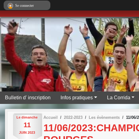
Panneau de gestion des cookies
Se connecter
Bulletin d' inscription
Infos pratiques
La Corrida
Accueil
2022-2023
Les évènements
11/06
Le
dimanche
11
11/06/2023:CHAMP
JUIN
2023