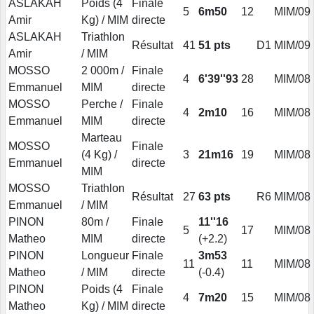
ASLAKAH
Poids (4
Finale
5
6m50
12
MIM/09
Amir
Kg) / MIM
directe
ASLAKAH
Triathlon
Résultat
41
51 pts
D1
MIM/09
Amir
/ MIM
MOSSO
2 000m /
Finale
4
6'39''93
28
MIM/08
Emmanuel
MIM
directe
MOSSO
Perche /
Finale
4
2m10
16
MIM/08
Emmanuel
MIM
directe
Marteau
MOSSO
Finale
(4 Kg) /
3
21m16
19
MIM/08
Emmanuel
directe
MIM
MOSSO
Triathlon
Résultat
27
63 pts
R6
MIM/08
Emmanuel
/ MIM
PINON
80m /
Finale
11''16
5
17
MIM/08
Matheo
MIM
directe
(+2.2)
PINON
Longueur
Finale
3m53
11
11
MIM/08
Matheo
/ MIM
directe
(-0.4)
PINON
Poids (4
Finale
4
7m20
15
MIM/08
Matheo
Kg) / MIM
directe