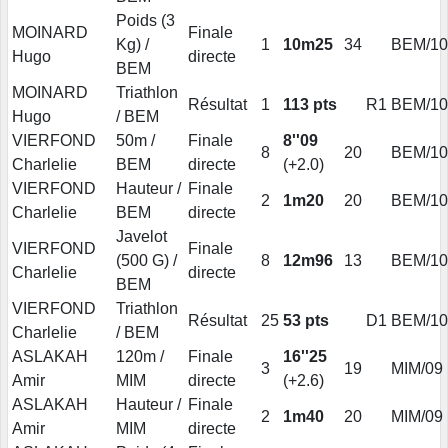
Poids (3
MOINARD
Finale
Kg) /
1
10m25
34
BEM/10
Hugo
directe
BEM
MOINARD
Triathlon
Résultat
1
113 pts
R1
BEM/10
Hugo
/ BEM
VIERFOND
50m /
Finale
8''09
8
20
BEM/10
Charlelie
BEM
directe
(+2.0)
VIERFOND
Hauteur /
Finale
2
1m20
20
BEM/10
Charlelie
BEM
directe
Javelot
VIERFOND
Finale
(500 G) /
8
12m96
13
BEM/10
Charlelie
directe
BEM
VIERFOND
Triathlon
Résultat
25
53 pts
D1
BEM/10
Charlelie
/ BEM
ASLAKAH
120m /
Finale
16''25
3
19
MIM/09
Amir
MIM
directe
(+2.6)
ASLAKAH
Hauteur /
Finale
2
1m40
20
MIM/09
Amir
MIM
directe