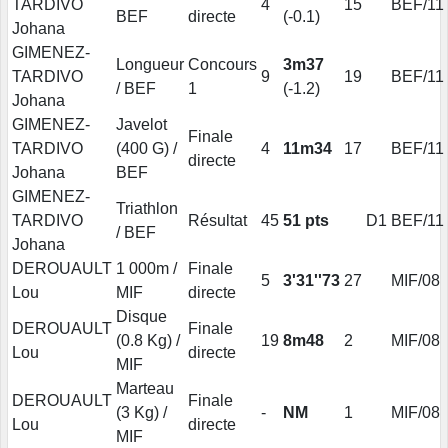
TARDIVO
4
15
BEF/11
BEF
directe
(-0.1)
Johana
GIMENEZ-
Longueur
Concours
3m37
TARDIVO
9
19
BEF/11
/ BEF
1
(-1.2)
Johana
GIMENEZ-
Javelot
Finale
TARDIVO
(400 G) /
4
11m34
17
BEF/11
directe
Johana
BEF
GIMENEZ-
Triathlon
TARDIVO
Résultat
45
51 pts
D1
BEF/11
/ BEF
Johana
DEROUAULT
1 000m /
Finale
5
3'31''73
27
MIF/08
Lou
MIF
directe
Disque
DEROUAULT
Finale
(0.8 Kg) /
19
8m48
2
MIF/08
Lou
directe
MIF
Marteau
DEROUAULT
Finale
(3 Kg) /
-
NM
1
MIF/08
Lou
directe
MIF