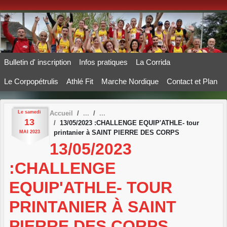
Panneau de gestion des cookies
Bulletin d' inscription
Infos pratiques
La Corrida
Le Corpopétrulis
Athlé Fit
Marche Nordique
Contact et Plan
Le
samedi
Accueil
13
13/05/2023 :CHALLENGE EQUIP'ATHLE- tour
printanier à SAINT PIERRE DES CORPS
MAI
2023
13/05/2023
:CHALLENGE
EQUIP'ATHLE- TOUR
PRINTANIER À SAINT
PIERRE DES CORPS