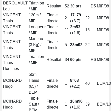
DEROUAULT
Triathlon
Résultat
52
30 pts
D5
MIF/08
Lou
/ MIF
VINCENT
120m /
Finale
17''79
2
22
MIF/08
Thais
MIF
directe
(+3.7)
VINCENT
Longueur
Finale
3m53
11
16
MIF/08
Thais
/ MIF
directe
(+1.6)
Marteau
VINCENT
Finale
(3 Kg) /
5
23m92
22
MIF/08
Thais
directe
MIF
VINCENT
Triathlon
Résultat
34
60 pts
R6
MIF/08
Thais
/ MIF
Hommes
50m
MOINARD
Haies
Finale
8''08
1
40
BEM/10
Hugo
(65) /
directe
(+2.2)
BEM
Triple
MOINARD
Finale
10m96
Saut /
1
39
BEM/10
Hugo
directe
(+1.6)
BEM