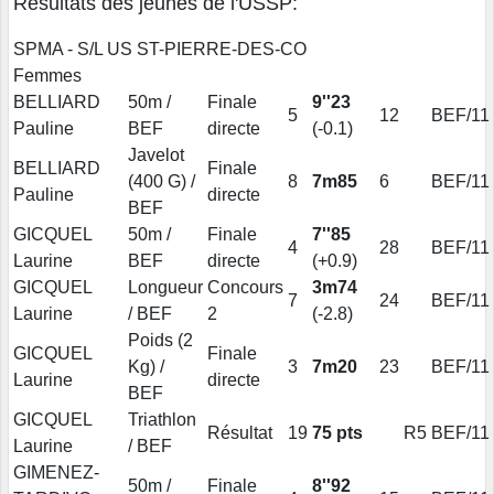
Résultats des jeunes de l'USSP:
SPMA - S/L US ST-PIERRE-DES-CO
Femmes
BELLIARD
50m /
Finale
9''23
5
12
BEF/11
Pauline
BEF
directe
(-0.1)
Javelot
BELLIARD
Finale
(400 G) /
8
7m85
6
BEF/11
Pauline
directe
BEF
GICQUEL
50m /
Finale
7''85
4
28
BEF/11
Laurine
BEF
directe
(+0.9)
GICQUEL
Longueur
Concours
3m74
7
24
BEF/11
Laurine
/ BEF
2
(-2.8)
Poids (2
GICQUEL
Finale
Kg) /
3
7m20
23
BEF/11
Laurine
directe
BEF
GICQUEL
Triathlon
Résultat
19
75 pts
R5
BEF/11
Laurine
/ BEF
GIMENEZ-
50m /
Finale
8''92