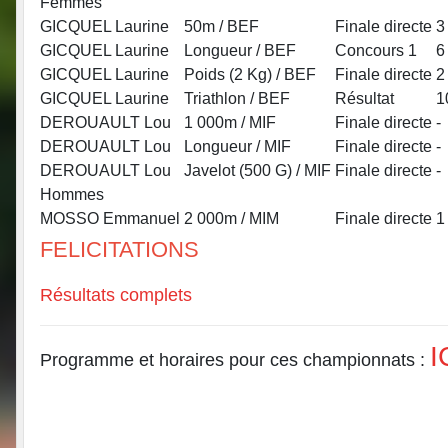
Femmes
GICQUEL Laurine
50m / BEF
Finale directe
3
GICQUEL Laurine
Longueur / BEF
Concours 1
6
GICQUEL Laurine
Poids (2 Kg) / BEF
Finale directe
2
GICQUEL Laurine
Triathlon / BEF
Résultat
1
DEROUAULT Lou
1 000m / MIF
Finale directe
-
DEROUAULT Lou
Longueur / MIF
Finale directe
-
DEROUAULT Lou
Javelot (500 G) / MIF
Finale directe
-
Hommes
MOSSO Emmanuel
2 000m / MIM
Finale directe
1
FELICITATIONS
Résultats complets
I
Programme et horaires pour ces championnats :