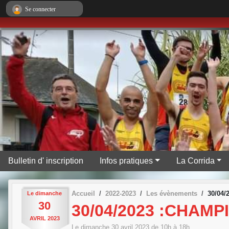
Panneau de gestion des cookies
Se connecter
Bulletin d' inscription
Infos pratiques
La Corrida
Accueil
2022-2023
Les évènements
30/04
Le
dimanche
30
30/04/2023 :CHAM
AVRIL
2023
Le
dimanche
30
avril
2023
de 10h à 18h