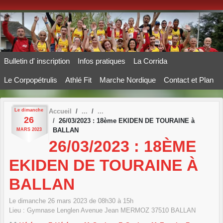
Panneau de gestion des cookies
Bulletin d' inscription
Infos pratiques
La Corrida
Le Corpopétrulis
Athlé Fit
Marche Nordique
Contact et Plan
Le
dimanche
Accueil
26
26/03/2023 : 18ème EKIDEN DE TOURAINE à
BALLAN
MARS
2023
26/03/2023 : 18ÈME
EKIDEN DE TOURAINE À
BALLAN
Le
dimanche
26
mars
2023
de 08h30 à 15h
Lieu :
Gymnase Lenglen Avenue Jean MERMOZ
37510
BALLAN