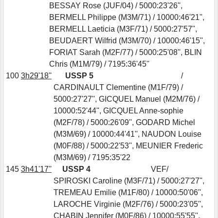
BESSAY Rose (JUF/04) / 5000:23'26'',
BERMELL Philippe (M3M/71) / 10000:46'21'',
BERMELL Laeticia (M3F/71) / 5000:27'57'',
BEUDAERT Wilfrid (M3M/70) / 10000:46'15'',
FORIAT Sarah (M2F/77) / 5000:25'08'', BLIN
Chris (M1M/79) / 7195:36'45''
100
3h29'18''
USSP 5
/
CARDINAULT Clementine (M1F/79) /
5000:27'27'', GICQUEL Manuel (M2M/76) /
10000:52'44'', GICQUEL Anne-sophie
(M2F/78) / 5000:26'09'', GODARD Michel
(M3M/69) / 10000:44'41'', NAUDON Louise
(M0F/88) / 5000:22'53'', MEUNIER Frederic
(M3M/69) / 7195:35'22
145
3h41'17''
USSP 4
VEF/
SPIROSKI Caroline (M3F/71) / 5000:27'27'',
TREMEAU Emilie (M1F/80) / 10000:50'06'',
LAROCHE Virginie (M2F/76) / 5000:23'05'',
CHABIN Jennifer (M0F/86) / 10000:55'55'',