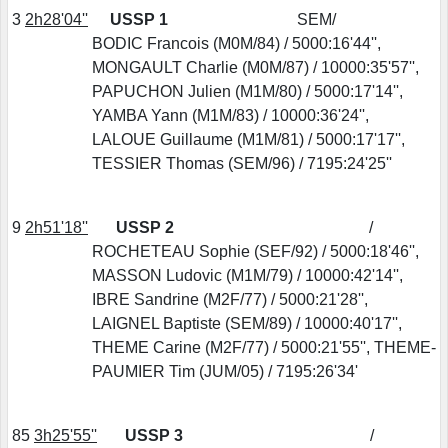
3
2h28'04''
USSP 1
SEM/
BODIC Francois (M0M/84) / 5000:16'44'',
MONGAULT Charlie (M0M/87) / 10000:35'57'',
PAPUCHON Julien (M1M/80) / 5000:17'14'',
YAMBA Yann (M1M/83) / 10000:36'24'',
LALOUE Guillaume (M1M/81) / 5000:17'17'',
TESSIER Thomas (SEM/96) / 7195:24'25''
9
2h51'18''
USSP 2
/
ROCHETEAU Sophie (SEF/92) / 5000:18'46'',
MASSON Ludovic (M1M/79) / 10000:42'14'',
IBRE Sandrine (M2F/77) / 5000:21'28'',
LAIGNEL Baptiste (SEM/89) / 10000:40'17'',
THEME Carine (M2F/77) / 5000:21'55'', THEME-
PAUMIER Tim (JUM/05) / 7195:26'34'
85
3h25'55''
USSP 3
/