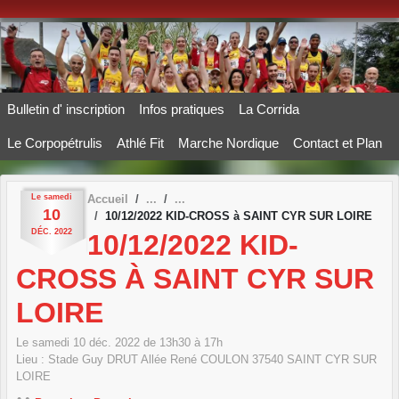
Panneau de gestion des cookies
Bulletin d' inscription
Infos pratiques
La Corrida
Le Corpopétrulis
Athlé Fit
Marche Nordique
Contact et Plan
Le
samedi
Accueil
10
10/12/2022 KID-CROSS à SAINT CYR SUR LOIRE
DÉC.
2022
10/12/2022 KID-
CROSS À SAINT CYR SUR
LOIRE
Le
samedi
10
déc.
2022
de 13h30 à 17h
Lieu :
Stade Guy DRUT Allée René COULON
37540
SAINT CYR SUR
LOIRE