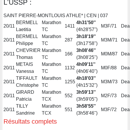
L'USSP :
SAINT PIERRE-MONTLOUIS ATHLE* | CEN | 037
BERMELL
Marathon
4h31'50''
20/11
1411
M3F/71
Deau
Laetitia
TC
(4h28'57'')
BERMELL
Marathon
3h18'19''
20/11
287
M3M/71
Deau
Philippe
TC
(3h17'58'')
CHEVRIER
Marathon
3h08'46''
20/11
166
M0M/87
Deau
Thomas
TC
(3h08'25'')
METAIS
Marathon
4h09'11''
20/11
1132
M0F/88
Deau
Vanessa
TC
(4h06'40'')
TIFFAULT
Marathon
4h18'03''
20/11
1255
M3M/73
Deau
Christophe
TC
(4h15'32'')
GIRARD
Marathon
3h59'13''
20/11
552
M2F/73
Deau
Patricia
TCX
(3h59'05'')
TILLY
Marathon
3h58'55''
20/11
551
M3F/72
Deau
Sandrine
TCX
(3h58'46'')
Résultats complets