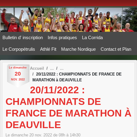
Panneau de gestion des cookies
Bulletin d' inscription
Infos pratiques
La Corrida
Le Corpopétrulis
Athlé Fit
Marche Nordique
Contact et Plan
Le
dimanche
Accueil
20
20/11/2022 : CHAMPIONNATS DE FRANCE DE
MARATHON à DEAUVILLE
NOV.
2022
20/11/2022 :
CHAMPIONNATS DE
FRANCE DE MARATHON À
DEAUVILLE
Le
dimanche
20
nov.
2022
de 08h à 14h30