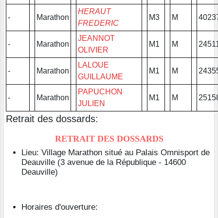
HERAUT
-
Marathon
M3
M
4023
FREDERIC
JEANNOT
-
Marathon
M1
M
2451
OLIVIER
LALOUE
-
Marathon
M1
M
2435
GUILLAUME
PAPUCHON
-
Marathon
M1
M
2515
JULIEN
Retrait des dossards:
RETRAIT DES DOSSARDS
Lieu: Village Marathon situé au Palais Omnisport de
Deauville (3 avenue de la République - 14600
Deauville)
Horaires d'ouverture: