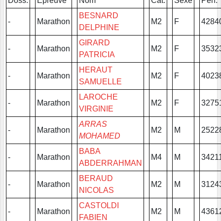
Doss.
Epreuve
Nom
Cat.
Sexe
Perf.
BESNARD
-
Marathon
M2
F
4284
DELPHINE
GIRARD
-
Marathon
M2
F
3532
PATRICIA
HERAUT
-
Marathon
M2
F
4023
SAMUELLE
LAROCHE
-
Marathon
M2
F
3275
VIRGINIE
ARRAS
-
Marathon
M2
M
2522
MOHAMED
BABA
-
Marathon
M4
M
3421
ABDERRAHMAN
BERAUD
-
Marathon
M2
M
3124
NICOLAS
CASTOLDI
-
Marathon
M2
M
4361
FABIEN