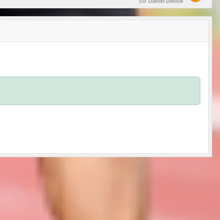
par
Daniel Delisle