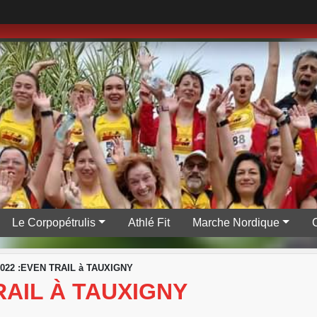
Le Corpopétrulis
Athlé Fit
Marche Nordique
2022 :EVEN TRAIL à TAUXIGNY
TRAIL À TAUXIGNY