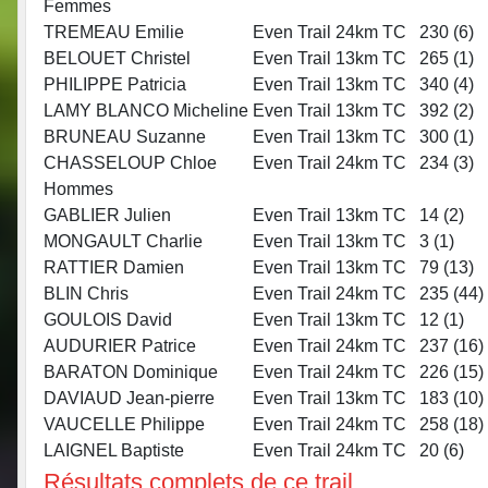
Femmes
TREMEAU Emilie
Even Trail 24km TC
230 (
6
)
BELOUET Christel
Even Trail 13km TC
265 (
1
)
PHILIPPE Patricia
Even Trail 13km TC
340 (
4
)
LAMY BLANCO Micheline
Even Trail 13km TC
392 (
2
)
BRUNEAU Suzanne
Even Trail 13km TC
300 (
1
)
CHASSELOUP Chloe
Even Trail 24km TC
234 (
3
)
Hommes
GABLIER Julien
Even Trail 13km TC
14 (
2
)
MONGAULT Charlie
Even Trail 13km TC
3 (
1
)
RATTIER Damien
Even Trail 13km TC
79 (
13
)
BLIN Chris
Even Trail 24km TC
235 (
44
)
GOULOIS David
Even Trail 13km TC
12 (
1
)
AUDURIER Patrice
Even Trail 24km TC
237 (
16
)
BARATON Dominique
Even Trail 24km TC
226 (
15
)
DAVIAUD Jean-pierre
Even Trail 13km TC
183 (
10
)
VAUCELLE Philippe
Even Trail 24km TC
258 (
18
)
LAIGNEL Baptiste
Even Trail 24km TC
20 (
6
)
Résultats complets de ce trail