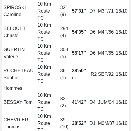
10 Km
SPIROSKI
321
Route
57'31''
D7
M3F/71
16/10
Caroline
(
9
)
TC
10 Km
BELOUET
294
Route
54'35''
D6
M4F/66
16/10
Christel
(
4
)
TC
10 Km
GUERTIN
303
Route
55'17''
D6
M4F/65
16/10
Valerie
(
5
)
TC
10 Km
ROCHETEAU
36
38'50''
Route
IR2
SEF/92
16/10
Sophie
(
1
)
qi
TC
Hommes
10 Km
82
BESSAY Tom
Route
41'42''
D4
JUM/04
16/10
(
2
)
TC
10 Km
CHEVRIER
39
Route
38'52''
D1
M0M/87
16/10
Thomas
(
10
)
TC