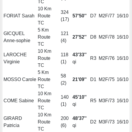
TC
10 Km
324
FORIAT Sarah
Route
57'50''
D7
M2F/77
16/10
(
17
)
TC
5 Km
GICQUEL
121
Route
27'52''
D8
M2F/78
16/10
Anne-sophie
(
4
)
TC
10 Km
LAROCHE
118
43'33''
Route
R3
M2F/76
16/10
Virginie
(
1
)
qi
TC
5 Km
58
MOSSO Carole
Route
21'09''
D1
M2F/75
16/10
(
2
)
TC
10 Km
140
45'10''
COME Sabine
Route
R5
M3F/73
16/10
(
1
)
qi
TC
10 Km
GIRARD
200
48'37''
Route
D2
M3F/73
16/10
Patricia
(
6
)
qi
TC