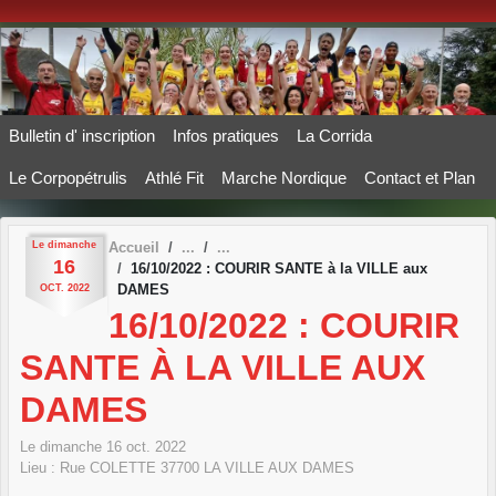
Panneau de gestion des cookies
Bulletin d' inscription
Infos pratiques
La Corrida
Le Corpopétrulis
Athlé Fit
Marche Nordique
Contact et Plan
Le
dimanche
Accueil
16
16/10/2022 : COURIR SANTE à la VILLE aux
DAMES
OCT.
2022
16/10/2022 : COURIR
SANTE À LA VILLE AUX
DAMES
Le
dimanche
16
oct.
2022
Lieu :
Rue COLETTE
37700
LA VILLE AUX DAMES