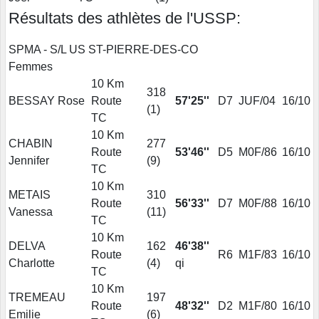
Résultats des athlètes de l'USSP:
SPMA - S/L US ST-PIERRE-DES-CO
Femmes
10 Km
318
BESSAY Rose
Route
57'25''
D7
JUF/04
16/10
(
1
)
TC
10 Km
CHABIN
277
Route
53'46''
D5
M0F/86
16/10
Jennifer
(
9
)
TC
10 Km
METAIS
310
Route
56'33''
D7
M0F/88
16/10
Vanessa
(
11
)
TC
10 Km
DELVA
162
46'38''
Route
R6
M1F/83
16/10
Charlotte
(
4
)
qi
TC
10 Km
TREMEAU
197
Route
48'32''
D2
M1F/80
16/10
Emilie
(
6
)