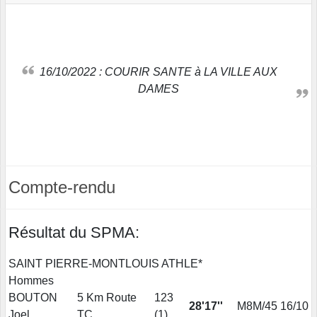
16/10/2022 : COURIR SANTE à LA VILLE AUX
DAMES
Compte-rendu
Résultat du SPMA:
SAINT PIERRE-MONTLOUIS ATHLE*
Hommes
BOUTON
5 Km Route
123
28'17''
M8M/45
16/10
Joel
TC
(
1
)