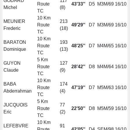
GODARD
117
Route
43'33''
D5
M3M/69
16/10
Michel
(
8
)
TC
10 Km
MEUNIER
213
Route
49'29''
D7
M3M/69
16/10
Frederic
(
18
)
TC
10 Km
BARATON
193
Route
48'25''
D7
M4M/65
16/10
Dominique
(
13
)
TC
5 Km
GUYON
127
Route
28'42''
D8
M4M/64
16/10
Claude
(
9
)
TC
10 Km
BABA
174
Route
47'19''
D7
M5M/63
16/10
Abderrahman
(
4
)
TC
5 Km
JUCQUOIS
77
Route
22'50''
D8
M5M/59
16/10
Eric
(
2
)
TC
10 Km
LEFEBVRE
91
Route
42'05''
D4
SEM/98
16/10