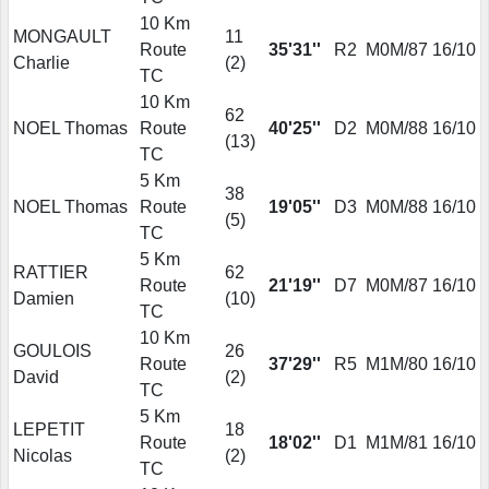
10 Km
MONGAULT
11
Route
35'31''
R2
M0M/87
16/10
Charlie
(
2
)
TC
10 Km
62
NOEL Thomas
Route
40'25''
D2
M0M/88
16/10
(
13
)
TC
5 Km
38
NOEL Thomas
Route
19'05''
D3
M0M/88
16/10
(
5
)
TC
5 Km
RATTIER
62
Route
21'19''
D7
M0M/87
16/10
Damien
(
10
)
TC
10 Km
GOULOIS
26
Route
37'29''
R5
M1M/80
16/10
David
(
2
)
TC
5 Km
LEPETIT
18
Route
18'02''
D1
M1M/81
16/10
Nicolas
(
2
)
TC