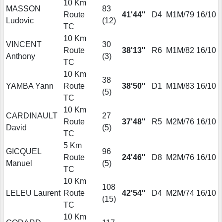
10 Km
MASSON
83
Route
41'44''
D4
M1M/79
16/10
Ludovic
(
12
)
TC
10 Km
VINCENT
30
Route
38'13''
R6
M1M/82
16/10
Anthony
(
3
)
TC
10 Km
38
YAMBA Yann
Route
38'50''
D1
M1M/83
16/10
(
5
)
TC
10 Km
CARDINAULT
27
Route
37'48''
R5
M2M/76
16/10
David
(
5
)
TC
5 Km
GICQUEL
96
Route
24'46''
D8
M2M/76
16/10
Manuel
(
5
)
TC
10 Km
108
LELEU Laurent
Route
42'54''
D4
M2M/74
16/10
(
15
)
TC
10 Km