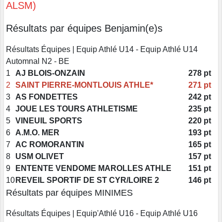
ALSM)
Résultats par équipes Benjamin(e)s
Résultats Équipes | Equip Athlé U14 - Equip Athlé U14
Automnal N2 - BE
1
AJ BLOIS-ONZAIN
278 pt
2
SAINT PIERRE-MONTLOUIS ATHLE*
271 pt
3
AS FONDETTES
242 pt
4
JOUE LES TOURS ATHLETISME
235 pt
5
VINEUIL SPORTS
220 pt
6
A.M.O. MER
193 pt
7
AC ROMORANTIN
165 pt
8
USM OLIVET
157 pt
9
ENTENTE VENDOME MAROLLES ATHLE
151 pt
10
REVEIL SPORTIF DE ST CYR/LOIRE 2
146 pt
Résultats par équipes MINIMES
Résultats Équipes | Equip'Athlé U16 - Equip Athlé U16