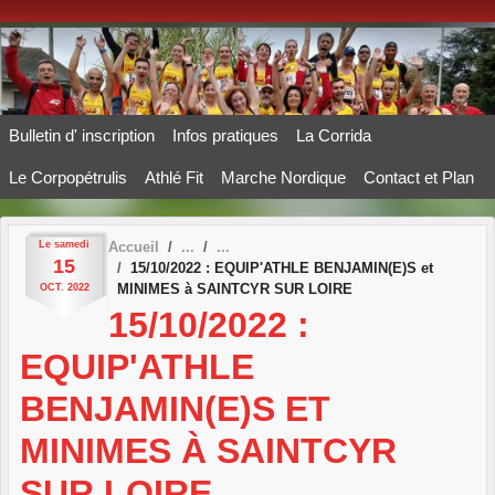
Panneau de gestion des cookies
Bulletin d' inscription
Infos pratiques
La Corrida
Le Corpopétrulis
Athlé Fit
Marche Nordique
Contact et Plan
Le
samedi
Accueil
15
15/10/2022 : EQUIP'ATHLE BENJAMIN(E)S et
MINIMES à SAINTCYR SUR LOIRE
OCT.
2022
15/10/2022 :
EQUIP'ATHLE
BENJAMIN(E)S ET
MINIMES À SAINTCYR
SUR LOIRE