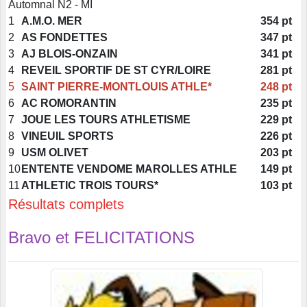
Automnal N2 - MI
1
A.M.O. MER
354 pt
2
AS FONDETTES
347 pt
3
AJ BLOIS-ONZAIN
341 pt
4
REVEIL SPORTIF DE ST CYR/LOIRE
281 pt
5
SAINT PIERRE-MONTLOUIS ATHLE*
248 pt
6
AC ROMORANTIN
235 pt
7
JOUE LES TOURS ATHLETISME
229 pt
8
VINEUIL SPORTS
226 pt
9
USM OLIVET
203 pt
10
ENTENTE VENDOME MAROLLES ATHLE
149 pt
11
ATHLETIC TROIS TOURS*
103 pt
Résultats complets
Bravo et FELICITATIONS