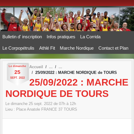
Panneau de gestion des cookies
Bulletin d' inscription
Infos pratiques
La Corrida
Le Corpopétrulis
Athlé Fit
Marche Nordique
Contact et Plan
Le
dimanche
Accueil
25
25/09/2022 : MARCHE NORDIQUE de TOURS
SEPT.
2022
25/09/2022 : MARCHE
NORDIQUE DE TOURS
Le
dimanche
25
sept.
2022
de 07h à 12h
Lieu :
Place Anatole FRANCE
37
TOURS