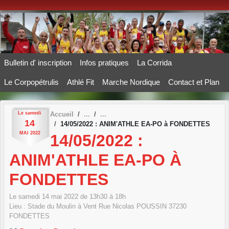
Panneau de gestion des cookies
Bulletin d' inscription
Infos pratiques
La Corrida
Le Corpopétrulis
Athlé Fit
Marche Nordique
Contact et Plan
Le
samedi
Accueil
14
14/05/2022 : ANIM'ATHLE EA-PO à FONDETTES
MAI
2022
14/05/2022 :
ANIM'ATHLE EA-PO À
FONDETTES
Le
samedi
14
mai
2022
de 13h30 à 18h
Lieu :
Stade du Moulin à Vent Rue Nicolas POUSSIN
37230
FONDETTES