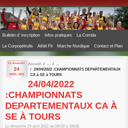
Panneau de gestion des cookies
Bulletin d' inscription
Infos pratiques
La Corrida
Le Corpopétrulis
Athlé Fit
Marche Nordique
Contact et Plan
Le
dimanche
Accueil
24
24/04/2022 :CHAMPIONNATS DEPARTEMENTAUX
CA à SE à TOURS
AVRIL
2022
24/04/2022
:CHAMPIONNATS
DEPARTEMENTAUX CA À
SE À TOURS
Le
dimanche
24
avril
2022
de 09h30 à 18h30