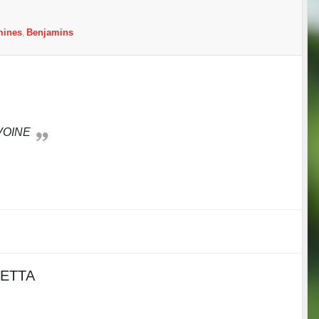
mines
Benjamins
VOINE
UCETTA