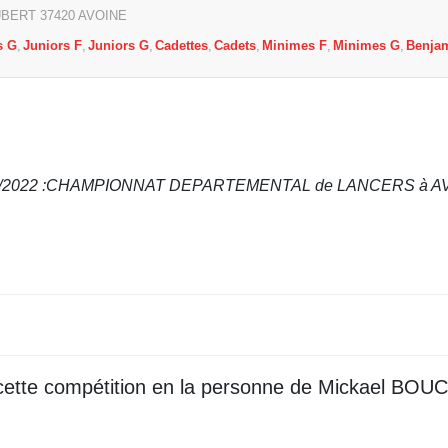
OUBERT
37420
AVOINE
s G
Juniors F
Juniors G
Cadettes
Cadets
Minimes F
Minimes G
Benja
04/2022 :CHAMPIONNAT DEPARTEMENTAL de LANCERS à A
à cette compétition en la personne de Mickael BO