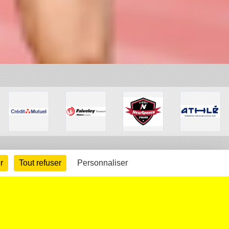
r
Tout refuser
Personnaliser
arte cookies
Gestion des cookies
s légales
Signaler un contenu inapproprié